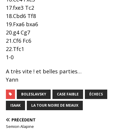
17.fxe3 Tc2
18.Cbd6 Tf8
19.Fxa6 bxa6
20.g4 Cg7
21.Cf6 Fc6
22.Tfc1
1-0
A très vite ! et belles parties…
Yann
BOLESLAVSKY
CASE FAIBLE
ÉCHECS
ISAAK
LA TOUR NOIRE DE MEAUX
PRÉCÉDENT
Semion Alapine