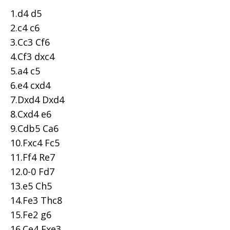
1.d4 d5
2.c4 c6
3.Cc3 Cf6
4.Cf3 dxc4
5.a4 c5
6.e4 cxd4
7.Dxd4 Dxd4
8.Cxd4 e6
9.Cdb5 Ca6
10.Fxc4 Fc5
11.Ff4 Re7
12.0-0 Fd7
13.e5 Ch5
14.Fe3 Thc8
15.Fe2 g6
16.Ce4 Fxe3