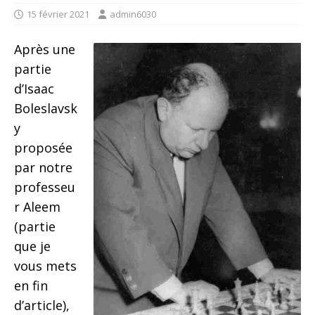
15 février 2021
admin6030
Après une
partie
d’Isaac
Boleslavsk
y
proposée
par notre
professeu
r Aleem
(partie
que je
vous mets
en fin
d’article),