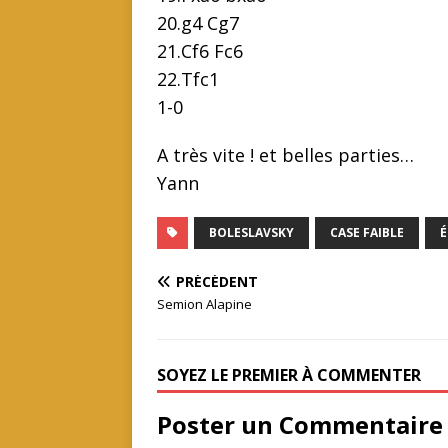
20.g4 Cg7
21.Cf6 Fc6
22.Tfc1
1-0
A très vite ! et belles parties…
Yann
BOLESLAVSKY
CASE FAIBLE
É
PRÉCÉDENT
Semion Alapine
SOYEZ LE PREMIER À COMMENTER
Poster un Commentaire