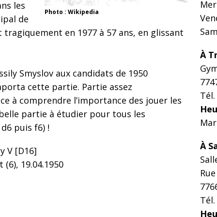
Mer
ans les
Photo : Wikipedia
Ven
cipal de
Sam
ut tragiquement en 1977 à 57 ans, en glissant
À Tr
Gym
Vassily Smyslov aux candidats de 1950
774
porta cette partie. Partie assez
Tél.
e à comprendre l’importance des jouer les
Heu
 belle partie à étudier pour tous les
Mar
d6 puis f6) !
À S
y V [D16]
Sall
(6), 19.04.1950
Rue
776
Tél.
Heu