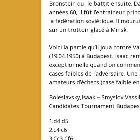
Bronstein qui le battit ensuite. D
années 60, il fût l’entraîneur prin
la fédération soviétique. Il mour
sur un trottoir glacé à Minsk.
Voici la partie qu’il joua contre 
(19.04.1950) à Budapest. Isaac rem
exceptionnelle quand on commenc
cases faibles de l’adversaire. Une
amateurs d’échecs (case faible en 
Boleslavsky,Isaak – Smyslov,Vassil
Candidates Tournament Budapest 
1.d4 d5
2.c4 c6
3.Cc3 Cf6