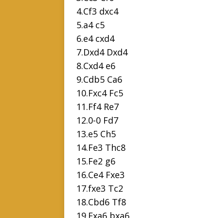
4.Cf3 dxc4
5.a4 c5
6.e4 cxd4
7.Dxd4 Dxd4
8.Cxd4 e6
9.Cdb5 Ca6
10.Fxc4 Fc5
11.Ff4 Re7
12.0-0 Fd7
13.e5 Ch5
14.Fe3 Thc8
15.Fe2 g6
16.Ce4 Fxe3
17.fxe3 Tc2
18.Cbd6 Tf8
19.Fxa6 bxa6