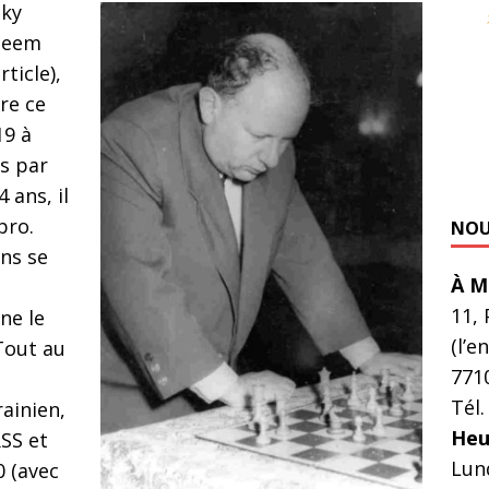
sky
Aleem
ticle),
re ce
19 à
s par
 ans, il
pro.
NOU
ns se
À M
11, 
ne le
(l’e
 Tout au
771
Tél.
ainien,
Heu
SS et
Lun
0 (avec