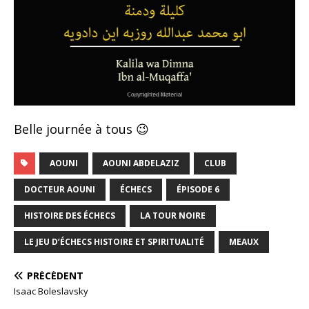
Belle journée à tous 😉
AOUNI
AOUNI ABDELAZIZ
CLUB
DOCTEUR AOUNI
ÉCHECS
ÉPISODE 6
HISTOIRE DES ÉCHECS
LA TOUR NOIRE
LE JEU D’ÉCHECS HISTOIRE ET SPIRITUALITÉ
MEAUX
PRÉCÉDENT
Isaac Boleslavsky