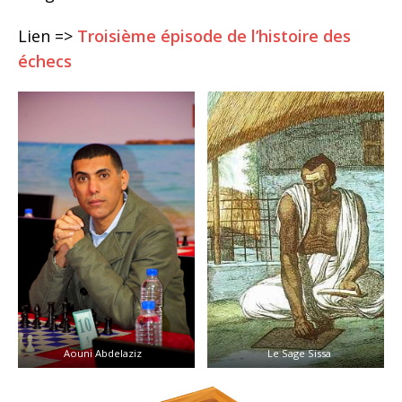
Lien =>
Troisième épisode de l’histoire des
échecs
Aouni Abdelaziz
Le Sage Sissa